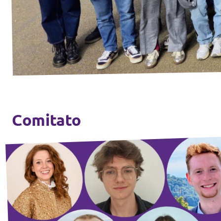
Contatto
Posizioni aperte
Trasparenza
Impronta
Comitato