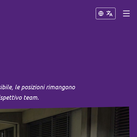
Chiudi
Chiudi
sibile, le posizioni rimangono
spettivo team.