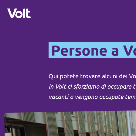
Select a language
Persone a V
Politiche
Qui potete trovare alcuni dei V
In Volt ci sforziamo di occupare t
Informazioni su Volt
Sezioni di Volt in Svizzera
vacanti o vengono occupate temp
Persone
Volt sul territorio
Notizie
Altre sezioni nazionali di Volt