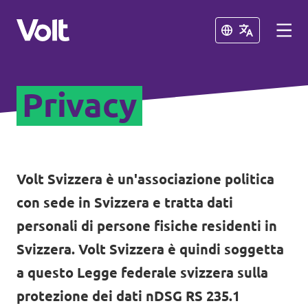
Chiudi
Chiudi
Privacy
Select a language
Politiche
Volt Svizzera è un'associazione politica
con sede in Svizzera e tratta dati
Informazioni su Volt
Sezioni di Volt in Svizzera
personali di persone fisiche residenti in
Persone
Svizzera. Volt Svizzera è quindi soggetta
Volt sul territorio
a questo
Legge federale svizzera sulla
Notizie
protezione dei dati nDSG RS 235.1
Altre sezioni nazionali di Volt