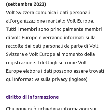
(settembre 2023)
Agenda
Volt Germania
Volt Svizzera comunica i dati personali
all'organizzazione mantello Volt Europe.
Volt Francia
Tutti i membri sono principalmente membri
Volt Italia
Iniziativa per il tempo delle famiglie
di Volt Europe e verranno informati sulla
Volt Paesi Bassi
raccolta dei dati personali da parte di Volt
Rassegna dei media
Svizzera e Volt Europe al momento della
Volt Portogallo
Donare
registrazione. I dettagli su come Volt
Europe elabora i dati possono essere trovati
Domande frequenti
qui
Informativa sulla privacy (inglese)
diritto di informazione
Partecipare
Chiunque può richiedere informazioni sui