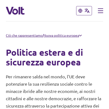
Chiudi
Chiudi
Select a language
Ciò che rappresentiamo
/
Nuova politica europea
Politica estera e di
Politiche
sicurezza europea
Informazioni su Volt
Sezioni di Volt in Svizzera
Per rimanere salda nel mondo, l'UE deve
potenziare la sua resilienza sociale contro le
Persone
Volt sul territorio
minacce ibride alle nostre economie, ai nostri
cittadini e alle nostre democrazie, e rafforzare la
Notizie
sicurezza attraverso la partecipazione attiva dei
Altre sezioni nazionali di Volt