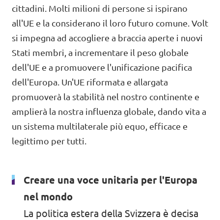
cittadini. Molti milioni di persone si ispirano
Agenda
Volt Germania
all'UE e la considerano il loro futuro comune. Volt
si impegna ad accogliere a braccia aperte i nuovi
Volt Francia
Stati membri, a incrementare il peso globale
Volt Italia
dell'UE e a promuovere l'unificazione pacifica
Iniziativa per il tempo delle famiglie
dell'Europa. Un'UE riformata e allargata
Volt Paesi Bassi
promuoverà la stabilità nel nostro continente e
Rassegna dei media
Volt Portogallo
amplierà la nostra influenza globale, dando vita a
Donare
un sistema multilaterale più equo, efficace e
legittimo per tutti.
Domande frequenti
Creare una voce unitaria per l'Europa
nel mondo
Partecipare
La politica estera della Svizzera è decisa